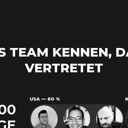
AS TEAM KENNEN, D
VERTRETET
USA — 60 %
00
GE