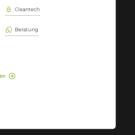
Cleantech
Beratung
sen