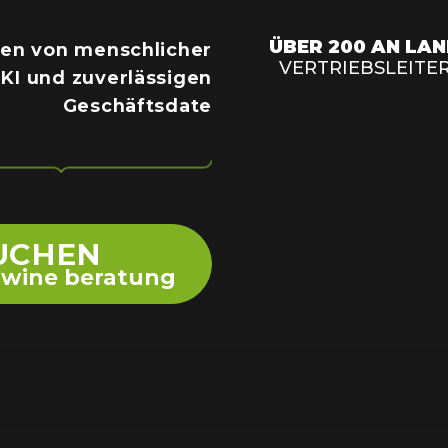
Polygon
Agency
ÜBER 200 AN LA
en von menschlicher
Jedox
Telecom
VERTRIEBSLEITE
, KI und zuverlässigen
HR tech
Geschäftsdate
Consulting
UCHEN
e wine beratung