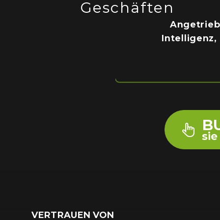
Geschäften
Surveillance
Angetrieb
Transportation
MSP
Intelligenz
B2B SaaS
Cybersecurity
Fintech
Cleantech
B
si
VERTRAUEN VON