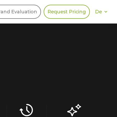
De
rand Evaluation
Request Pricing
DIES
HALO
Berger Levrault
Recognition
Southern Code
Afton Tickets
Spirit AI
Spin
Spice
Complete EDІ
MAX USA Corp
Awin