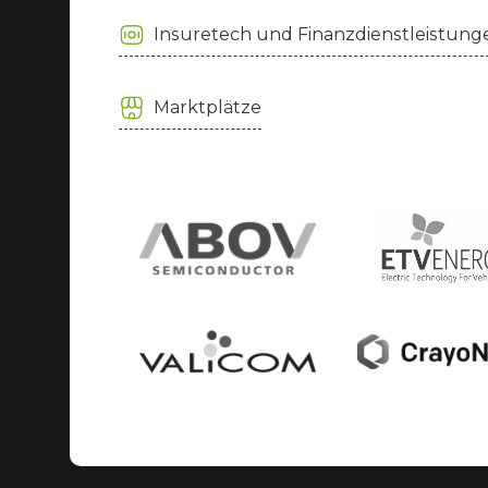
Insuretech und Finanzdienstleistung
Marktplätze