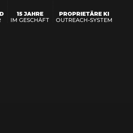
Clickworker
Website Closers
ND
15 JAHRE
PROPRIETÄRE KI
Visco CG
Software
R
IM GESCHÄFT
OUTREACH-SYSTEM
Development
Company